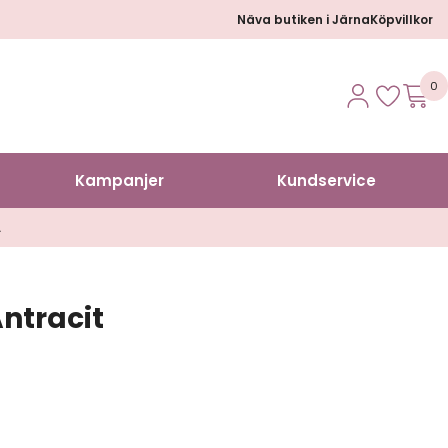
Näva butiken i Järna
Köpvillkor
0
Kampanjer
Kundservice
A
Antracit