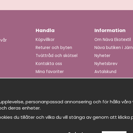
Handla
Information
Köpvillkor
Om Näva Ekotextil
 vår
Returer och byten
Näva butiken i Jär
Tvättråd och skötsel
Nyheter
Kontakta oss
Nyhetsbrev
Mina favoriter
Avtalskund
Logga in
Om cookies
upplevelse, personanpassad annonsering och för hålla våra we
och deras enheter.
 cookies du tillåter och vilka du vill stänga av genom att klicka