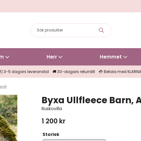
m
Herr
Hemmet
📮 3-5 dagars leveranstid 🚚 30-dagars returrätt 💳 Betala med KLARN
acit
Byxa Ullfleece Barn, 
Ruskovilla
1 200 kr
Storlek