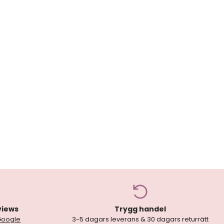
views
Trygg handel
Google
3-5 dagars leverans & 30 dagars returrätt