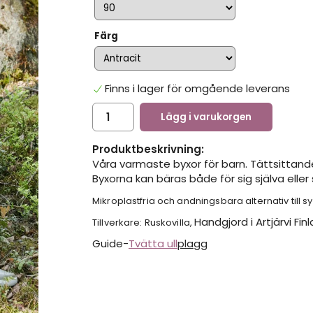
Färg
Finns i lager för omgående leverans
Lägg i varukorgen
Produktbeskrivning:
Våra varmaste byxor för barn. Tättsittande
Byxorna kan bäras både för sig själva eller
Mikroplastfria och andningsbara alternativ till sy
Handgjord i Artjärvi Fin
Tillverkare: Ruskovilla,
Guide-
Tvätta ull
plagg