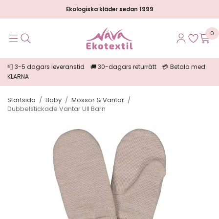
Ekologiska kläder sedan 1999
0
📮 3-5 dagars leveranstid 🚚 30-dagars returrätt 💳 Betala med
KLARNA
Startsida
/
Baby
/
Mössor & Vantar
/
Dubbelstickade Vantar Ull Barn