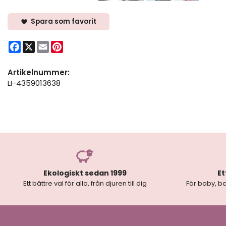
Spara som favorit
Facebook
X
Email
Pinterest
Artikelnummer:
LI-4359013638
Ekologiskt sedan 1999
Et
Ett bättre val för alla, från djuren till dig
För baby, ba