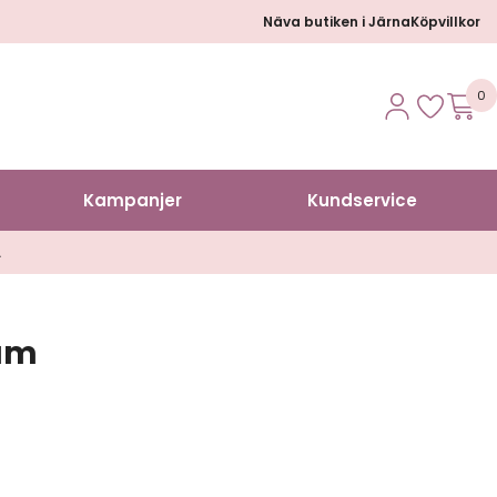
Näva butiken i Järna
Köpvillkor
0
Kampanjer
Kundservice
A
Dam