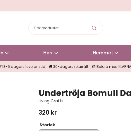
m
Herr
Hemmet
📮 3-5 dagars leveranstid 🚚 30-dagars returrätt 💳 Betala med KLARN
Undertröja Bomull 
Living Crafts
320 kr
Storlek