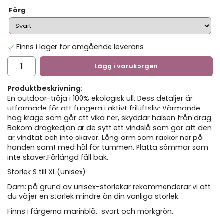
Färg
Finns i lager för omgående leverans
Lägg i varukorgen
Produktbeskrivning:
En outdoor-tröja i 100% ekologisk ull. Dess detaljer är
utformade för att fungera i aktivt friluftsliv: Värmande
hög krage som går att vika ner, skyddar halsen från drag.
Bakom dragkedjan är de sytt ett vindslå som gör att den
är vindtät och inte skaver. Lång ärm som räcker ner på
handen samt med hål för tummen. Platta sömmar som
inte skaver.Förlängd fåll bak.
Storlek S till XL.(unisex)
Dam: på grund av unisex-storlekar rekommenderar vi att
du väljer en storlek mindre än din vanliga storlek.
Finns i färgerna marinblå, svart och mörkgrön.