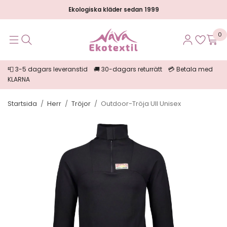
Ekologiska kläder sedan 1999
0
📮 3-5 dagars leveranstid 🚚 30-dagars returrätt 💳 Betala med
KLARNA
Startsida
/
Herr
/
Tröjor
/
Outdoor-Tröja Ull Unisex