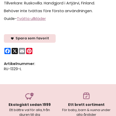
Tillverkare: Ruskovilla. Handgjord i Artjärvi, Finland.
Behöver inte tvättas före första användningen.
Guide-
Tvätta ullkläder
Spara som favorit
Facebook
X
Email
Pinterest
Artikelnummer:
RU-1329-L
Ekologiskt sedan 1999
Ett brett sortiment
Ett bättre val för alla, från
För baby, barn & vuxna under
djuren till dig
alla årstider