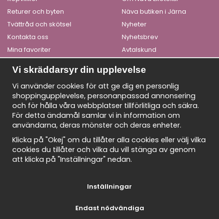
Returer och byten
Näva butiken i Järna
Tvättråd och skötsel
Nyheter
Kontakta oss
Nyhetsbrev
Mina favoriter
Avtalskund
Logga in
Om cookies
Vi skräddarsyr din upplevelse
Få våra bästa erbjudanden och nyheter!
Vi använder cookies för att ge dig en personlig
shoppingupplevelse, personanpassad annonsering
De uppgifter du matar in kommer endast användas till våra
och för hålla våra webbplatser tillförlitliga och säkra.
nyhetsbrev.
För detta ändamål samlar vi in information om
E-
användarna, deras mönster och deras enheter.
postadress
Klicka på "Okej" om du tillåter alla cookies eller välj vilka
cookies du tillåter och vilka du vill stänga av genom
att klicka på "Inställningar" nedan.
Inställningar
Endast nödvändiga