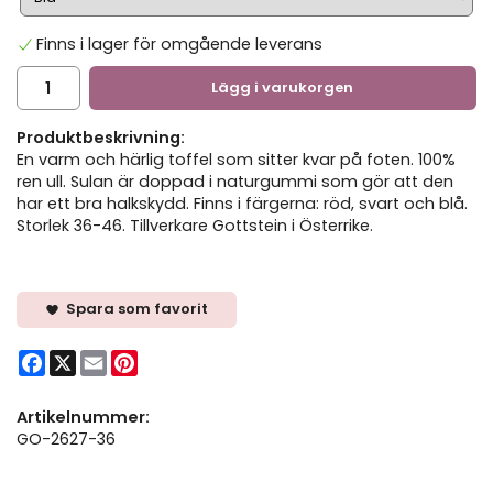
Finns i lager för omgående leverans
Lägg i varukorgen
Produktbeskrivning:
En varm och härlig toffel som sitter kvar på foten. 100%
ren ull. Sulan är doppad i naturgummi som gör att den
har ett bra halkskydd. Finns i färgerna: röd, svart och blå.
Storlek 36-46. Tillverkare Gottstein i Österrike.
Spara som favorit
Facebook
X
Email
Pinterest
Artikelnummer:
GO-2627-36