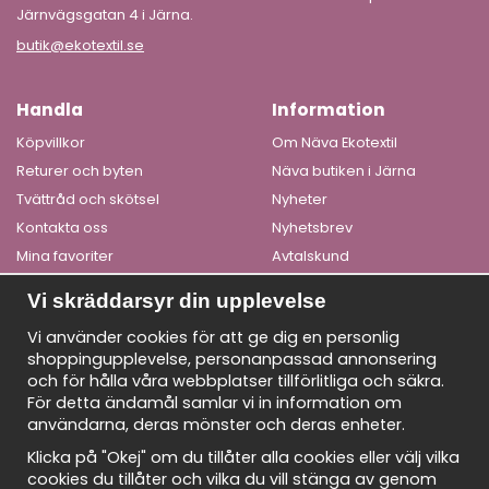
Järnvägsgatan 4 i Järna.
butik@ekotextil.se
Handla
Information
Köpvillkor
Om Näva Ekotextil
Returer och byten
Näva butiken i Järna
Tvättråd och skötsel
Nyheter
Kontakta oss
Nyhetsbrev
Mina favoriter
Avtalskund
Logga in
Om cookies
Vi skräddarsyr din upplevelse
Få våra bästa erbjudanden och nyheter!
Vi använder cookies för att ge dig en personlig
shoppingupplevelse, personanpassad annonsering
De uppgifter du matar in kommer endast användas till våra
och för hålla våra webbplatser tillförlitliga och säkra.
nyhetsbrev.
För detta ändamål samlar vi in information om
E-
användarna, deras mönster och deras enheter.
postadress
Klicka på "Okej" om du tillåter alla cookies eller välj vilka
cookies du tillåter och vilka du vill stänga av genom