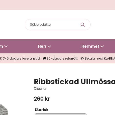
m
Herr
Hemmet
📮 3-5 dagars leveranstid 🚚 30-dagars returrätt 💳 Betala med KLARN
Ribbstickad Ullmöss
Disana
260 kr
Storlek