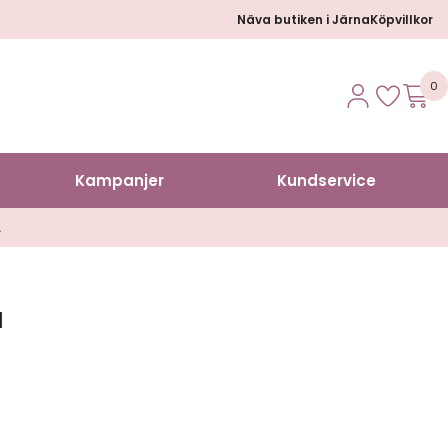
Näva butiken i Järna
Köpvillkor
0
Kampanjer
Kundservice
A
a