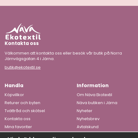
Kontakta oss
Välkommen att kontakta oss eller besök vår butik på Norra
Järnvägsgatan 4 i Järna.
butik@ekotextil.se
Handla
Information
Köpvillkor
Om Näva Ekotextil
Returer och byten
Näva butiken i Järna
Tvättråd och skötsel
Nyheter
Kontakta oss
Nyhetsbrev
Mina favoriter
Avtalskund
Logga in
Om cookies