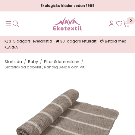
Ekologiska kläder sedan 1999
0
📮 3-5 dagars leveranstid 🚚 30-dagars returrätt 💳 Betala med
KLARNA
Startsida
/
Baby
/
Filtar & lammskinn
/
Slätstickad babyfilt , Randig Beige och Vit