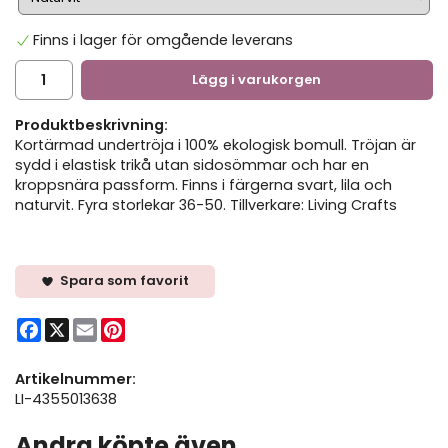
Finns i lager för omgående leverans
Lägg i varukorgen
Produktbeskrivning:
Kortärmad undertröja i 100% ekologisk bomull. Tröjan är
sydd i elastisk trikå utan sidosömmar och har en
kroppsnära passform. Finns i färgerna svart, lila och
naturvit. Fyra storlekar 36-50. Tillverkare: Living Crafts
Spara som favorit
Facebook
X
Email
Pinterest
Artikelnummer:
LI-4355013638
Andra köpte även