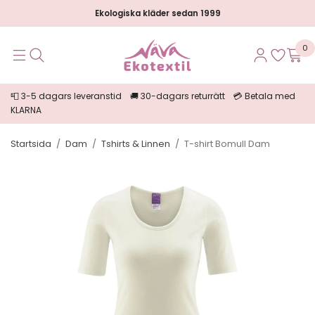
Ekologiska kläder sedan 1999
0
📮 3-5 dagars leveranstid 🚚 30-dagars returrätt 💳 Betala med
KLARNA
Startsida
/
Dam
/
Tshirts & Linnen
/
T-shirt Bomull Dam