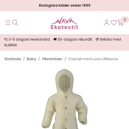
Ekologiska kläder sedan 1999
0
📮 3-5 dagars leveranstid 🚚 30-dagars returrätt 💳 Betala med
KLARNA
Startsida
/
Baby
/
Ytterkläder
/
Overall med Luva Ullfleece