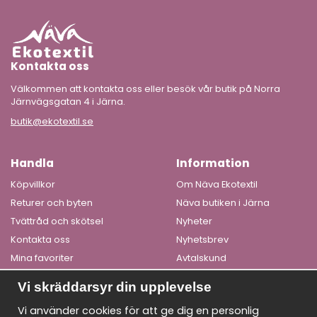
Kontakta oss
Välkommen att kontakta oss eller besök vår butik på Norra
Järnvägsgatan 4 i Järna.
butik@ekotextil.se
Handla
Information
Köpvillkor
Om Näva Ekotextil
Returer och byten
Näva butiken i Järna
Tvättråd och skötsel
Nyheter
Kontakta oss
Nyhetsbrev
Mina favoriter
Avtalskund
Logga in
Om cookies
Vi skräddarsyr din upplevelse
Få våra bästa erbjudanden och nyheter!
Vi använder cookies för att ge dig en personlig