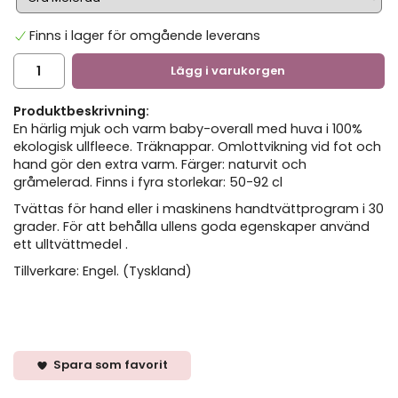
Finns i lager för omgående leverans
Lägg i varukorgen
Produktbeskrivning:
En härlig mjuk och varm baby-overall med huva i 100%
ekologisk ullfleece. Träknappar. Omlottvikning vid fot och
hand gör den extra varm. Färger: naturvit och
gråmelerad. Finns i fyra storlekar: 50-92 cl
Tvättas för hand eller i maskinens handtvättprogram i 30
grader. För att behålla ullens goda egenskaper använd
ett ulltvättmedel .
Tillverkare: Engel. (Tyskland)
Spara som favorit