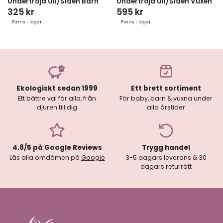
Undertröja Ull/Siden Barn
Undertröja Ull/Siden Vuxen
325 kr
595 kr
Finns i lager
Finns i lager
Ekologiskt sedan 1999
Ett brett sortiment
Ett bättre val för alla, från
För baby, barn & vuxna under
djuren till dig
alla årstider
4.8/5 på Google Reviews
Trygg handel
Läs alla omdömen på
Google
3-5 dagars leverans & 30
dagars returrätt