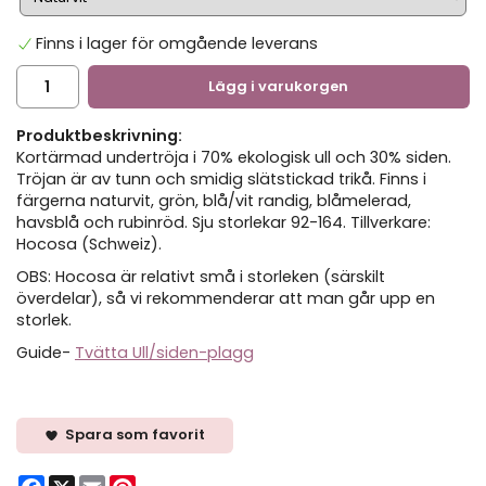
Finns i lager för omgående leverans
Lägg i varukorgen
Produktbeskrivning:
Kortärmad undertröja i 70% ekologisk ull och 30% siden.
Tröjan är av tunn och smidig slätstickad trikå. Finns i
färgerna naturvit, grön, blå/vit randig, blåmelerad,
havsblå och rubinröd. Sju storlekar 92-164. Tillverkare:
Hocosa (Schweiz).
OBS: Hocosa är relativt små i storleken (särskilt
överdelar), så vi rekommenderar att man går upp en
storlek.
Guide-
Tvätta Ull/siden-plagg
Spara som favorit
Facebook
X
Email
Pinterest