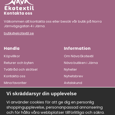
Kontakta oss
Välkommen att kontakta oss eller besök vår butik på Norra
Järnvägsgatan 4 i Järna.
butik@ekotextil.se
Handla
Information
Köpvillkor
Om Näva Ekotextil
Returer och byten
Näva butiken i Järna
Tvättråd och skötsel
Nyheter
Kontakta oss
Nyhetsbrev
Mina favoriter
Avtalskund
Logga in
Om cookies
Vi skräddarsyr din upplevelse
Få våra bästa erbjudanden och nyheter!
Vi använder cookies för att ge dig en personlig
shoppingupplevelse, personanpassad annonsering
De uppgifter du matar in kommer endast användas till våra
och för hålla våra webbplatser tillförlitliga och säkra.
nyhetsbrev.