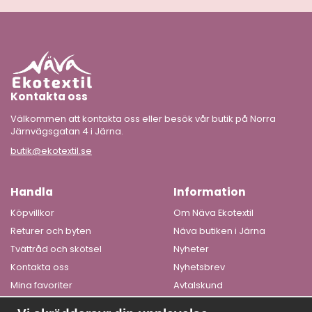
Kontakta oss
Välkommen att kontakta oss eller besök vår butik på Norra
Järnvägsgatan 4 i Järna.
butik@ekotextil.se
Handla
Information
Köpvillkor
Om Näva Ekotextil
Returer och byten
Näva butiken i Järna
Tvättråd och skötsel
Nyheter
Kontakta oss
Nyhetsbrev
Mina favoriter
Avtalskund
Logga in
Om cookies