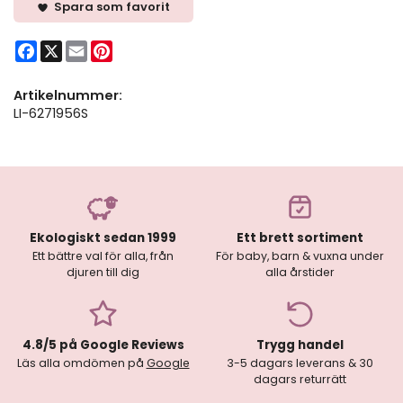
Spara som favorit
Facebook
X
Email
Pinterest
Artikelnummer:
LI-6271956S
Ekologiskt sedan 1999
Ett brett sortiment
Ett bättre val för alla, från
För baby, barn & vuxna under
djuren till dig
alla årstider
4.8/5 på Google Reviews
Trygg handel
Läs alla omdömen på
Google
3-5 dagars leverans & 30
dagars returrätt