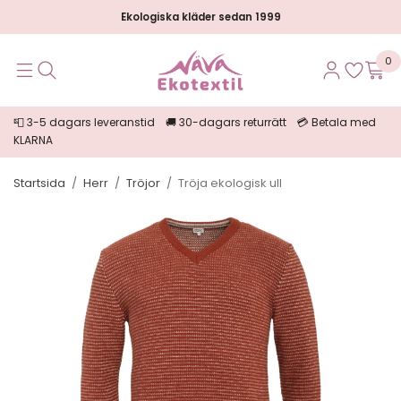
Ekologiska kläder sedan 1999
0
📮 3-5 dagars leveranstid 🚚 30-dagars returrätt 💳 Betala med
KLARNA
Startsida
/
Herr
/
Tröjor
/
Tröja ekologisk ull